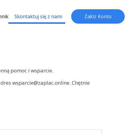
nnik
Skontaktuj się z nami
Załóż Konto
onną pomoc i wsparcie.
dres wsparcie@zaplac.online. Chętnie